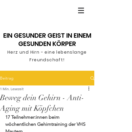
EIN GESUNDER GEIST IN EINEM
GESUNDEN KÖRPER
Herz und Hirn - ei
ne lebenslange
F
reu
n
dschaft!
Beitrag
1 Min. Lesezeit
Beweg dein Gehirn - Anti-
Aging mit Köpfchen
17 Teilnehmer:innen beim 
wöchentlichen Gehirntraining der VHS 
Mautern