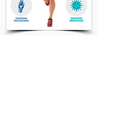
Laut Bericht der WHO haben
Menschen, die sich nicht
ausreichend bewegen, ein um 20
bis 30 % höheres Sterberisiko im
Vergleich zu Menschen, die sich
ausreichend bewegen.
Regelmäßige körperliche Aktivität
kann die muskuläre und
kardiorespiratorische Fitness
sowie die Knochengesundheit
verbessern, das Risiko von
Bluthochdruck, koronarer
Herzkrankheit, Schlaganfall,
Diabetes Typ 2, verschiedenen
Krebsarten (einschließlich